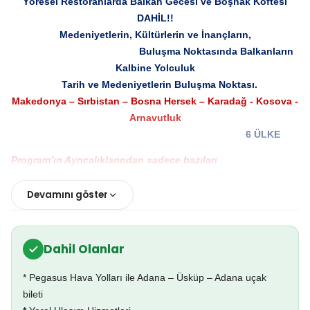
Yöresel Restoranlarda Balkan Gecesi ve Boşnak Köftesi
DAHİL!!
Medeniyetlerin, Kültürlerin ve İnançların,
Buluşma Noktasında Balkanların
Kalbine Yolculuk
Tarih ve Medeniyetlerin Buluşma Noktası
.
Makedonya – Sırbistan – Bosna Hersek – Karadağ - Kosova -
Arnavutluk
6 ÜLKE
Program’ın Ayrıcalıklarından sadece bazıları
* Pegasus Hava Yolları özel seferi ile aktarmasız direkt uçuş.
* Mostar Ekspresi ile Neretva Vadisi’nde Unutulmaz Bir Tren
Devamını göster
Yolculuğu
* Kosova dahil 6 Ülke imkanı
* 2 Akşam Yöresel Restoranlarda Balkan Gecesi ve Boşnak
Dahil Olanlar
Köftesi
* Profesyonel Rehber kadrosu ile tam donanımlı tur imkanı
* Pegasus Hava Yolları ile Adana – Üsküp – Adana uçak
* Adım adım tüm Balkan Coğrafyasını gezme imkanı
bileti
* Otellerde veya restoranlarda alınan akşam yemekleri