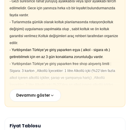
Belgrad’ta ki otelimizde.
- Gezi süresince rahat yürüyüş ayakkabısı veya spor ayakkabı tercih
Sabah Kahvaltısı;
Rehberin belirleyeceği yerde serbest zamanda
edilmelidir. Gece için yanınıza hırka v.b bir kıyafet bulundurmanızda
ekstra olarak alınacaktır.
fayda vardır.
Öğle Yemeği:
Rehberin belirleyeceği yerde serbest zamanda
- Turlarımızda günlük olarak koltuk planlamasında rotasyon(koltuk
ekstra olarak alınacaktır.
değişimi) uygulaması yapılmakta olup , sabit koltuk ve ön koltuk
Akşam Yemeği:
Otelimizde veya restaurant’da alınacak olup , tur
garantisi verilmez.Koltuk değişimleri araç rehberi tarafından organize
ücretine dahildir.
edilir.
Konaklama:
Hotel
Teather v.b. BELGRAD
- Yurtdışından Türkiye’ye giriş yaparken eşya ( alkol - sigara vb.)
Rota:
Üsküp –
Belgrad ; 430 km,
getirebilmek için en az 3 gün konaklama zorunluluğu vardır.
Otele Giriş Saati;
19:30
- Yurtdışından Türkiye’ye giriş yaparken free shop alışveriş limiti :
Sigara: 3 karton
,
Alkollü İçecekler: 1 litre Alkollü içki (%22’den fazla
3.Gün Belgrad – Vrelo Bosna – Saraybosna
alkol içeren alkollü içkiler, şarap ve şampanya hariç)
,
Alkollü
Sabah otelimizde alınacak kahvaltı sonrasında turumuzun ilk
İçecekler: 2 litre Alkollü içki (%22’den az alkol içeren alkollü içkiler,
destinasyonu
Saraybosna’nın su kaynağı
olan Igman dağının
şarap ve şampanya dahil)
,
Parfüm: 600 ml
,
Makyaj veya Cilt Bakım
Devamını göster
kenarında, içerisinde Bosna nehrinin kaynağının da bulunduğu,
Ürünleri: 5 adet
,
Çikolata ve Şekerleme: 2 kg
,
Kahve: 1 kg
,
Çay: 1 kg
zamanında Tito’nun emriyle düzenlenmiş olan ve içerisinde
- Tur programında Rehberler hava ve yol şartlarına bağlı olarak ,
mükemmel yürüyüş parkurları ,faytoncuları ,otantik
programda belirtilen heryeri göstermek şartı ile program akışında
kahvehaneleriyle ünlü ,Saraybosna’nın en büyük milli parkı Vrelo
değişilik yapabilirler.
Fiyat Tablosu
Bosne’yi ziyaret ediyoruz.
Vereceğimiz serbest zaman s
onrasında
- Tura kayıt yaptıran misafirlerimizin 30 gün kalaya kadar ücretsiz iptal