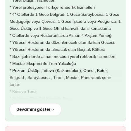
*
Yerel Ulaşım Hizmetleri
* Kosova turu dahil
* Yerel profesyonel Türkçe rehberlik hizmetleri
* Profesyonel Turizm paketli otobüsler ile tur süresince
* 4* Otellerde 1 Gece Belgrad, 1 Gece Saraybosna, 1 Gece
ulaşım
Medjugorje veya Çevresi, 1 Gece İşkodra veya Podgorica, 1
* Balkanların en gözde yerlerinden Sveti Naum turu dahil
Gece Üsküp ve 1 Gece Ohrid kahvaltı dahil konaklama
* Enfes güzelliği ile bilinen Matka Kanyonu dahil
* Otellerde veya Restorantlarda Alınan 4 Akşam Yemeği
* Blagaj turu dahil
* Yöresel Restoran da düzenlenecek olan Balkan Gecesi.
* Vrelo Bosne Turu dahill
* Yöresel Restoran da alınacak olan Boşnak Köftesi
* Bazı şehirlerde alınan mecburi yerel rehberlik hizmetleri
Tur Hareket Tarihleri :
* Mostar Ekspresi ile Tren Yolculuğu
14 Haziran / 19 Haziran / 21 Haziran / 26 Haziran / 28 Haziran /
*
Prizren ,Üsküp ,Tetova (Kalkandelen), Ohrid , Kotor,
3 Temmuz / 5 Temmuz / 10 Temmuz / 12 Temmuz / 17 Temmuz
Belgrad , Saraybosna , Tiran , Mostar, Panoramik şehir
/ 19 Temmuz / 24 Temmuz / 26 Temmuz / 31 Temmuz / 2
turları
Ağustos / 7 Ağustos / 9 Ağustos / 14 Ağustos / 16 Ağustos /
* Kosova Turu
21 Ağustos / 23 Ağustos / 28 Ağustos / 30 Ağustos / 4 Eylül /
* St.Naum Ohri Göl Kaynağı Turu
6 Eylül / 11 Eylül / 13 Eylül / 18 Eylül / 20 Eylül
* Blagay Tekkesi ve Buna Nehir Kaynağı Turu
Devamını göster
* Vrelo Bosna Turu
* Matka Kanyonu Turu
1.Gün: Adana – Üsküp
* Tüm otoban check-point ve otopark ücretleri
Çukurova Havalimanı Dışhatlar Gidiş Terminali …. Kontuarı