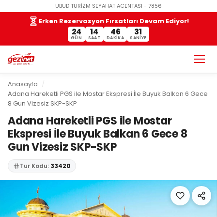
UBUD TURİZM SEYAHAT ACENTASI - 7856
Erken Rezervasyon Fırsatları Devam Ediyor!
24
14
46
31
GÜN
SAAT
DAKIKA
SANIYE
Anasayfa
Adana Hareketli PGS ile Mostar Ekspresi İle Buyuk Balkan 6 Gece
8 Gun Vizesiz SKP-SKP
Adana Hareketli PGS ile Mostar
Ekspresi İle Buyuk Balkan 6 Gece 8
Gun Vizesiz SKP-SKP
Tur Kodu:
33420