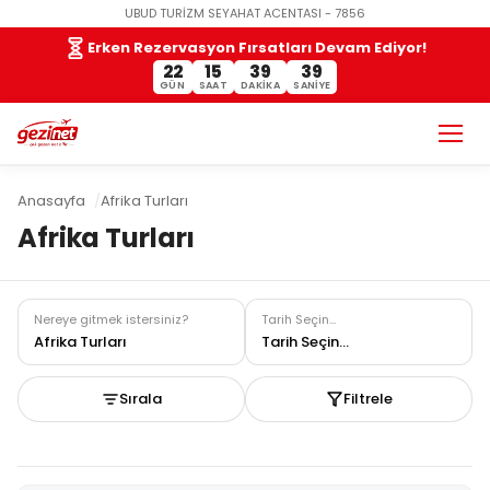
UBUD TURİZM SEYAHAT ACENTASI - 7856
Erken Rezervasyon Fırsatları Devam Ediyor!
22
15
39
38
GÜN
SAAT
DAKIKA
SANIYE
Anasayfa
Afrika Turları
Afrika Turları
Nereye gitmek istersiniz?
Tarih Seçin...
Afrika Turları
Tarih Seçin...
Sırala
Filtrele