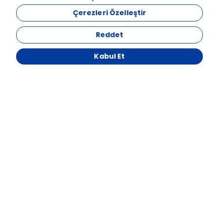
Çerezleri Özelleştir
Reddet
Kabul Et
MECİDİYEKÖY MAH. ATAKAN SK. ÖZÇELİK İŞ MERKZ. NO:1/7 ŞİŞLİ /
İSTANBUL
7856