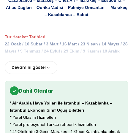
Casablanca – Marakeş – Chez Ali – Marakeş – Essaouira –
Atlas Dagları – Ourika Vadisi – Palmiye Ormanları – Marakeş
– Kasablanca – Rabat
Tur Hareket Tarihleri
22 Ocak / 10 Şubat / 3 Mart / 16 Mart / 23 Nisan / 14 Mayıs / 28
Mayıs / 9 Temmuz / 24 Eylül / 29 Ekim / 9 Kasım / 10 Aralık
Devamını göster
Tur Programı:
1.Gün İSTANBUL
Dahil Olanlar
Sabiha Gökçen Havalimanı dış hatlar gidiş terminalinde uçuştan
üç saat önce (gidiş uçuş tarihinden 1
takvim günü önce)
* Air Arabia Hava Yolları ile İstanbul – Kazablanka –
buluşuyoruz.
İstanbul Ekonomi Sınıf Uçuş Biletleri
*
Yerel Ulasim Hizmetleri
* Yerel profesyonel Turkce rehberlik hizmetleri
2.Gün KASABLANCA – MARAKEŞ – MAJORELLE BAHÇESİ–
* 4* Otellerde
3 Gece Marakeş , 1 Gece Kazablanka olmak