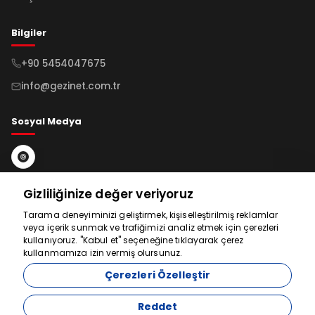
Sabah Kahvaltısı:
Otelimizde alınacak olup, tur ücretine dahildir.
Öğle Yemeği:
Rehberin belirleyeceği yerde serbest zamanda
Bilgiler
ekstra olarak alınacaktır..
+90 5454047675
info@gezinet.com.tr
Sosyal Medya
Bültene Kayıt Ol
Gizliliğinize değer veriyoruz
Tarama deneyiminizi geliştirmek, kişiselleştirilmiş reklamlar
veya içerik sunmak ve trafiğimizi analiz etmek için çerezleri
Abone Ol
Yardım için
kullanıyoruz. "Kabul et" seçeneğine tıklayarak çerez
kullanmamıza izin vermiş olursunuz.
buradayız
Çerezleri Özelleştir
Reddet