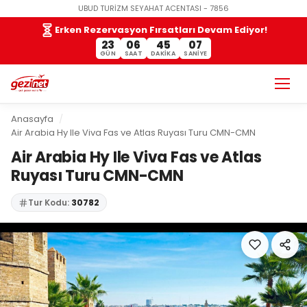
UBUD TURİZM SEYAHAT ACENTASI - 7856
Erken Rezervasyon Fırsatları Devam Ediyor!
23
06
45
06
GÜN
SAAT
DAKIKA
SANIYE
Anasayfa
Air Arabia Hy Ile Viva Fas ve Atlas Ruyası Turu CMN-CMN
Air Arabia Hy Ile Viva Fas ve Atlas
Ruyası Turu CMN-CMN
Tur Kodu:
30782