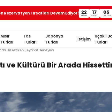
22
17
05
en Rezervasyon Fırsatları Devam Ediyor!
GÜN
SAAT
DAKIKA
Mısır
Fas
Japonya
Uçaklı B
İletişim
Turları
Turları
Turları
Turları
Arada Hissettiren Seyahat Deneyimi
 ve Kültürü Bir Arada Hissetti