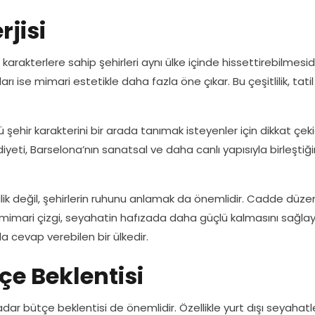
rjisi
ı karakterlere sahip şehirleri aynı ülke içinde hissettirebilmesidi
arı ise mimari estetikle daha fazla öne çıkar. Bu çeşitlilik, tatil
lü şehir karakterini bir arada tanımak isteyenler için dikkat çeki
iddiyeti, Barselona’nın sanatsal ve daha canlı yapısıyla birleştiğ
lik değil, şehirlerin ruhunu anlamak da önemlidir. Cadde düzen
 mimari çizgi, seyahatin hafızada daha güçlü kalmasını sağlaya
a cevap verebilen bir ülkedir.
çe Beklentisi
adar bütçe beklentisi de önemlidir. Özellikle yurt dışı seyahat