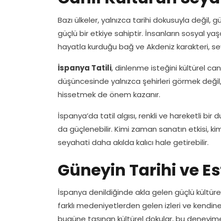
Bazı ülkeler, yalnızca tarihi dokusuyla değil,
güçlü bir etkiye sahiptir. İnsanların sosyal y
hayatla kurduğu bağ ve Akdeniz karakteri, sey
İspanya Tatili
, dinlenme isteğini kültürel canl
düşüncesinde yalnızca şehirleri görmek değil,
hissetmek de önem kazanır.
İspanya’da tatil algısı, renkli ve hareketli bi
da güçlenebilir. Kimi zaman sanatın etkisi, k
seyahati daha akılda kalıcı hale getirebilir.
Güneyin Tarihi ve Est
İspanya denildiğinde akla gelen güçlü kültürel 
farklı medeniyetlerden gelen izleri ve kendin
bugüne taşınan kültürel dokular, bu deneyime