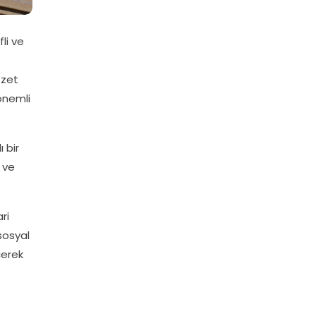
li ve
zzet
önemli
 bir
 ve
ri
sosyal
çerek