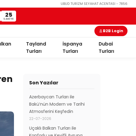
UBUD TURİZM SEYAHAT ACENTASI - 7856
24
SANIYE
B2B Login
alkan
Tayland
İspanya
Dubai
Turları
Turları
Turları
ren
Son Yazılar
Azerbaycan Turları ile
Bakü’nün Modern ve Tarihi
Atmosferini Keşfedin
22-07-2026
Uçaklı Balkan Turları ile
Konforlu ve Keyifli Avrupa