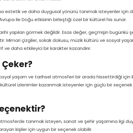
aha estetik ve daha duygusal yönünü tanımak isteyenler için d
vrupa ile Doğu etkisinin birleştiği özel bir kültürel his sunar.
rihi yapıları görmek değildir. Esas değer, geçmişin bugünkü ş
ir. Mimari çizgiler, sokak dokusu, müzik kültürü ve sosyal yaşa
ve daha etkileyici bir karakter kazandırır.
 Çeker?
syal yaşam ve tarihsel atmosferi bir arada hissettirdiği için il
ültürel izlenimler kazanmak isteyenler için güçlü bir seçenek
Seçenektir?
 atmosferde tanımak isteyen, sanat ve şehir yaşamına ilgi du
rayan kişiler için uygun bir seçenek olabilir.