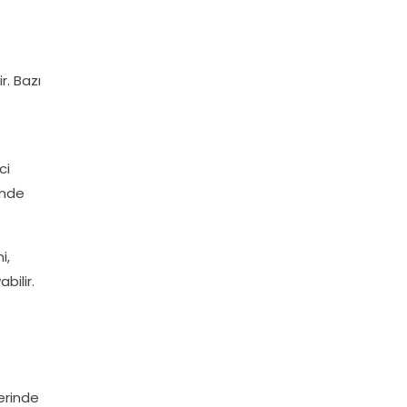
r. Bazı
ci
inde
i,
bilir.
lerinde