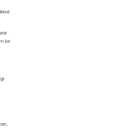
ikkat
ehir
m bir
gi
yan,