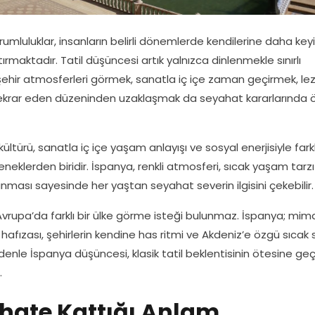
luluklar, insanların belirli dönemlerde kendilerine daha keyif
tırmaktadır. Tatil düşüncesi artık yalnızca dinlenmekle sınırlı
i şehir atmosferleri görmek, sanatla iç içe zaman geçirmek, le
ekrar eden düzeninden uzaklaşmak da seyahat kararlarında 
kültürü, sanatla iç içe yaşam anlayışı ve sosyal enerjisiyle farklı
eneklerden biridir. İspanya, renkli atmosferi, sıcak yaşam tarzı
nması sayesinde her yaştan seyahat severin ilgisini çekebilir.
Avrupa’da farklı bir ülke görme isteği bulunmaz. İspanya; mima
 hafızası, şehirlerin kendine has ritmi ve Akdeniz’e özgü sıcak 
denle İspanya düşüncesi, klasik tatil beklentisinin ötesine ge
.
hate Kattığı Anlam