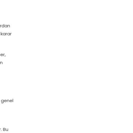
ardan
 karar
er,
in
e genel
. Bu