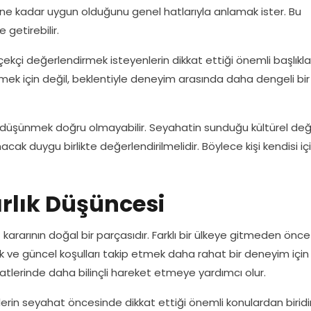
ne ne kadar uygun olduğunu genel hatlarıyla anlamak ister. Bu
 getirebilir.
rçekçi değerlendirmek isteyenlerin dikkat ettiği önemli başlıkl
görmek için değil, beklentiyle deneyim arasında daha dengeli bir
l düşünmek doğru olmayabilir. Seyahatin sunduğu kültürel değ
nacak duygu birlikte değerlendirilmelidir. Böylece kişi kendisi iç
rlık Düşüncesi
at kararının doğal bir parçasıdır. Farklı bir ülkeye gitmeden önc
ek ve güncel koşulları takip etmek daha rahat bir deneyim için
hatlerinde daha bilinçli hareket etmeye yardımcı olur.
erin seyahat öncesinde dikkat ettiği önemli konulardan biridir