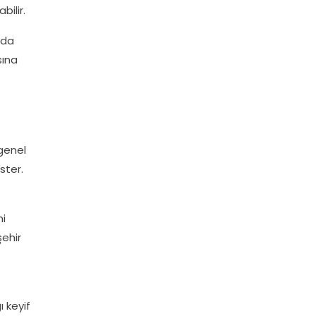
bilir.
nda
sına
 genel
ster.
ni
şehir
 keyif