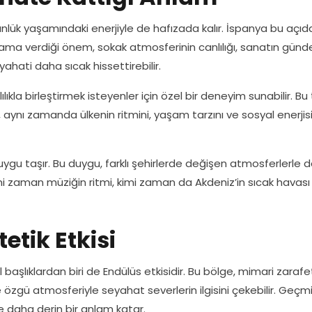
 günlük yaşamındaki enerjiyle de hafızada kalır. İspanya bu açıd
aşama verdiği önem, sokak atmosferinin canlılığı, sanatın günde
ahati daha sıcak hissettirebilir.
ılıkla birleştirmek isteyenler için özel bir deneyim sunabilir. Bu 
 aynı zamanda ülkenin ritmini, yaşam tarzını ve sosyal enerjisi
r duygu taşır. Bu duygu, farklı şehirlerde değişen atmosferlerle 
imi zaman müziğin ritmi, kimi zaman da Akdeniz’in sıcak havası
etik Etkisi
başlıklardan biri de Endülüs etkisidir. Bu bölge, mimari zarafet
e özgü atmosferiyle seyahat severlerin ilgisini çekebilir. Geçm
 daha derin bir anlam katar.