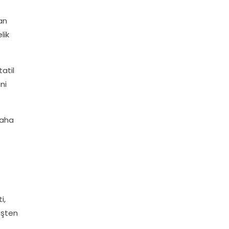
an
lik
tatil
ni
daha
i,
işten