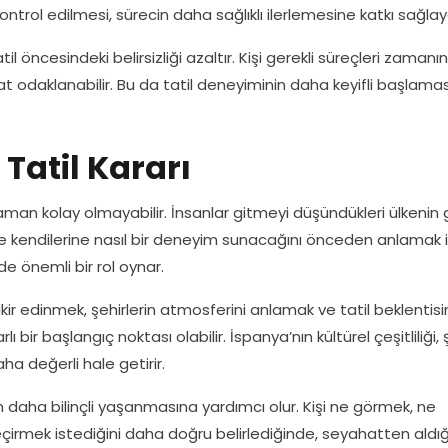
trol edilmesi, sürecin daha sağlıklı ilerlemesine katkı sağlaya
l öncesindeki belirsizliği azaltır. Kişi gerekli süreçleri zamanı
t odaklanabilir. Bu da tatil deneyiminin daha keyifli başlama
 Tatil Kararı
zaman kolay olmayabilir. İnsanlar gitmeyi düşündükleri ülkenin
 ve kendilerine nasıl bir deneyim sunacağını önceden anlamak i
nde önemli bir rol oynar.
ikir edinmek, şehirlerin atmosferini anlamak ve tatil beklentisi
 bir başlangıç noktası olabilir. İspanya’nın kültürel çeşitliliği, 
ha değerli hale getirir.
in daha bilinçli yaşanmasına yardımcı olur. Kişi ne görmek, ne
rmek istediğini daha doğru belirlediğinde, seyahatten aldığı