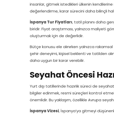
insanlar, gitmek istedikleri ülkenin kendileri
değerlendirme, karar sürecini daha bilinçli hale
İspanya Tur Fiyatları
, tatil planını daha ge
biridir. Fiyat araştırması, yalnızca maliyeti 
oluşturmak için de değerlidir.
Bütçe konusu ele alınırken yalnızca rakamsa
şehir deneyimi, kişisel beklenti ve tatilden alı
daha uygun bir karar verebilir.
Seyahat Öncesi Hazı
Yurt dışı tatillerinde hazırlık süreci de seyah
bilgiler edinmek, resmi süreçleri kontrol etm
önemlidir. Bu yaklaşım, özellikle Avrupa seya
İspanya Vizesi
, İspanya’ya gitmeyi düşünenl