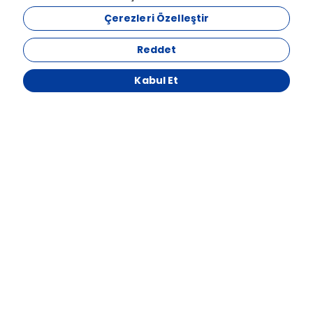
Çerezleri Özelleştir
Reddet
Kabul Et
MECİDİYEKÖY MAH. ATAKAN SK. ÖZÇELİK İŞ MERKZ. NO:1/7 ŞİŞLİ /
İSTANBUL
7856