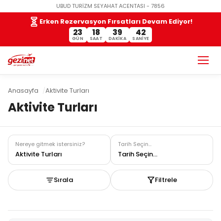
UBUD TURİZM SEYAHAT ACENTASI - 7856
Erken Rezervasyon Fırsatları Devam Ediyor!
23
18
39
42
GÜN
SAAT
DAKIKA
SANIYE
Anasayfa
Aktivite Turları
Aktivite Turları
Nereye gitmek istersiniz?
Tarih Seçin...
Aktivite Turları
Tarih Seçin...
Sırala
Filtrele