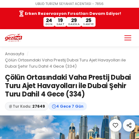
UBUD TURİZM SEYAHAT ACENTASI - 7856
Erken Rezervasyon Fırsatları Devam Ediyor!
24
19
29
24
GÜN
SAAT
DAKIKA
SANIYE
Anasayfa
Çölün Ortasındaki Vaha Prestij Dubai Turu Ajet Havayolları ile
Dubai Şehir Turu Dahil 4 Gece (334)
Çölün Ortasındaki Vaha Prestij Dubai
Turu Ajet Havayolları ile Dubai Şehir
Turu Dahil 4 Gece (334)
Tur Kodu:
27649
4 Gece 7 Gün