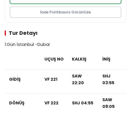
İade Politikasını Görüntüle
Tur Detayı
1.Gün İstanbul -Dubai
UÇUŞ NO
KALKIŞ
İNİŞ
SAW
SHJ
GİDİŞ
VF 221
22:20
03:55
SAW
DÖNÜŞ
VF 222
SHJ 04:55
09:05