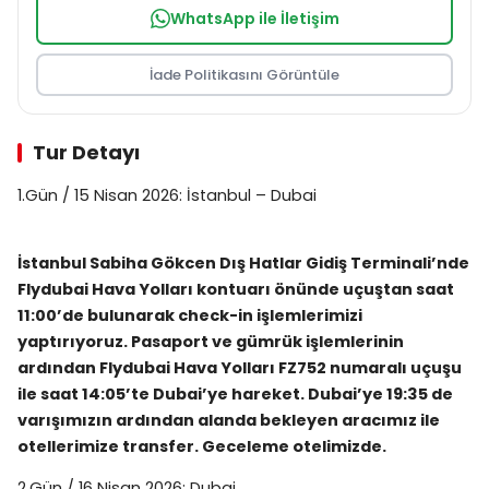
WhatsApp ile İletişim
İade Politikasını Görüntüle
Tur Detayı
1.Gün / 15 Nisan 2026: İstanbul – Dubai
İstanbul Sabiha Gökcen Dış Hatlar Gidiş Terminali’nde
Flydubai Hava Yolları kontuarı önünde uçuştan saat
11:00’de bulunarak check-in işlemlerimizi
yaptırıyoruz. Pasaport ve gümrük işlemlerinin
ardından Flydubai Hava Yolları FZ752 numaralı uçuşu
ile saat 14:05’te Dubai’ye hareket. Dubai’ye 19:35 de
varışımızın ardından alanda bekleyen aracımız ile
otellerimize transfer. Geceleme otelimizde.
2.Gün / 16 Nisan 2026: Dubai