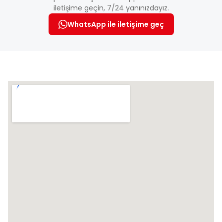
01:55’dir .
iletişime geçin, 7/24 yanınızdayız.
WhatsApp ile iletişime geç
Ekstra Tur: Mıracle Garden & Al Bastakiya Gezisi Turu
– Kişi Başı: 70 Euro
Dünyanın en büyük doğal çiçek bahçesi olan Dubai
Miracle Garden'da sizi çiçek dolu bir dünya bekliyor.
72.000 metrekarelik parkta tümüyle renkli çiçek
sergilerine dönüştürülmüş ünlü binalar ve yapılar
sıralanıyor. Kalp şeklindeki patikada yürüyün veya
yapraklı şatolar, ışıklandırılmış gece manzaraları ve
tam boyutlu evlerin arasında dolaşın. Birçok
atraksiyon ve çok çeşitli ilginç aranjmanlar içeren bu
yerde kendinizi 150 milyonu aşkın açmış çiçeğin
arasına bırakın.Yine ayni tur içerisinde, Al
Bastakiya'nın dar sokakları, taş evleri ve eski
pazarları arasında dolaşırken, tarih kokan
atmosferin, mimari güzelliklerin tadını