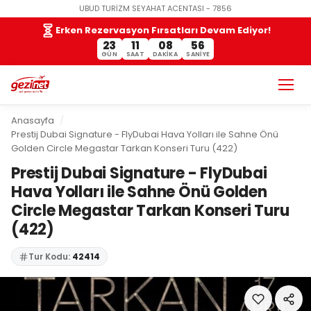
UBUD TURİZM SEYAHAT ACENTASI - 7856
Erken Rezervasyon Fırsatları Devam Ediyor!
23
11
08
55
GÜN
SAAT
DAKIKA
SANIYE
Anasayfa
Prestij Dubai Signature - FlyDubai Hava Yolları ile Sahne Önü
Golden Circle Megastar Tarkan Konseri Turu (422)
Prestij Dubai Signature - FlyDubai
Hava Yolları ile Sahne Önü Golden
Circle Megastar Tarkan Konseri Turu
(422)
Tur Kodu:
42414