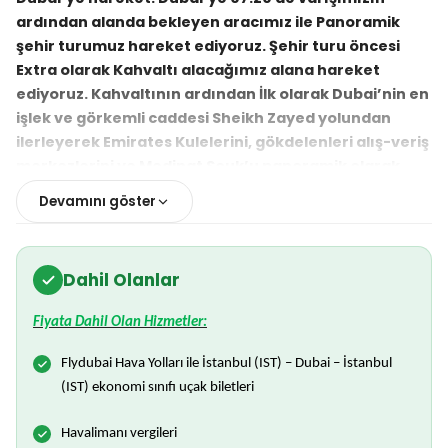
ardından alanda bekleyen aracımız ile Panoramik
şehir turumuz hareket ediyoruz. Şehir turu öncesi
Extra olarak Kahvaltı alacağımız alana hareket
ediyoruz. Kahvaltının ardından İlk olarak Dubai’nin en
işlek ve görkemli caddesi Sheikh Zayed yolundan
ilerleyerek Emirates Kulelerini, gökdelenleri alış-veriş
merkezlerini ve Medinat Souk’u panoramik olarak
göreceğiz. Ardından Jumeirah Sahili’ne devam
Devamını göster
edeceğiz. Burada da vereceğimiz fotoğraf molasında
dünyaca ünlü tek 7 yıldızlı Burj Al Arab Otel’i
göreceğiz. Sonrasında aracımızla turumuza Dubai
Dahil Olanlar
Marina ile devam ediyoruz. Yaklaşık 7 Km’lik bir
yürüyüş yoluna sahip, restoranlar ve cafeler ile çevrili
Fiyata Dahil Olan Hizmetler:
Dubai Marina ‘da kısa bir serbest zamanın ardından
otellere doğru hareket ediyoruz ve otellerin check-in
Flydubai Hava Yolları ile İstanbul (IST) – Dubai – İstanbul
saati itibariyle giriş işlemlerimizi tamamlıyoruz.
(IST) ekonomi sınıfı uçak biletleri
Dileyen misafirlerimiz akşam saatlerinde ekstra
düzenlenecek olan “Yemekli Dhow Cruise Tekne Turu
Havalimanı vergileri