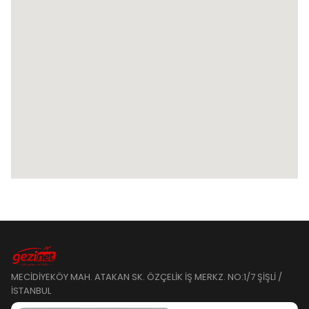
MECİDİYEKÖY MAH. ATAKAN SK. ÖZÇELİK İŞ MERKZ. NO:1/7 ŞİŞLİ /
İSTANBUL