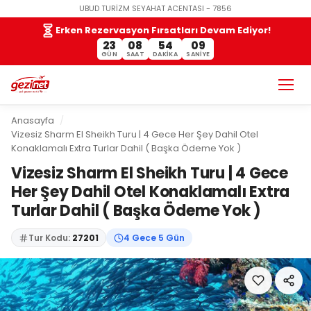
UBUD TURİZM SEYAHAT ACENTASI - 7856
Erken Rezervasyon Fırsatları Devam Ediyor!
23
08
54
08
GÜN
SAAT
DAKIKA
SANIYE
Anasayfa
Vizesiz Sharm El Sheikh Turu | 4 Gece Her Şey Dahil Otel
Konaklamalı Extra Turlar Dahil ( Başka Ödeme Yok )
Vizesiz Sharm El Sheikh Turu | 4 Gece
Her Şey Dahil Otel Konaklamalı Extra
Turlar Dahil ( Başka Ödeme Yok )
Tur Kodu:
27201
4 Gece 5 Gün