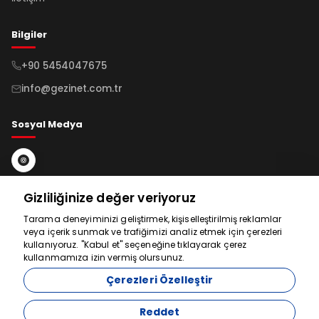
Bilgiler
+90 5454047675
info@gezinet.com.tr
Sosyal Medya
Bültene Kayıt Ol
Gizliliğinize değer veriyoruz
Tarama deneyiminizi geliştirmek, kişiselleştirilmiş reklamlar
veya içerik sunmak ve trafiğimizi analiz etmek için çerezleri
Abone Ol
Yardım için
kullanıyoruz. "Kabul et" seçeneğine tıklayarak çerez
kullanmamıza izin vermiş olursunuz.
buradayız
Çerezleri Özelleştir
Reddet