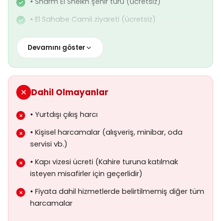
• Sharm El Sheikh şehir turu (ücretsiz)
• El Sahabe Camii ziyareti (ücretsiz)
• Farsha Cafe turu (ücretsiz)
Devamını göster
• Havalimanı ve otel vergileri
• Kahire turu ( otobüslü )
• Profesyonel Türkçe rehberlik hizmeti
Dahil Olmayanlar
• Yurtdışı çıkış harcı
• Kişisel harcamalar (alışveriş, minibar, oda
servisi vb.)
• Kapı vizesi ücreti (Kahire turuna katılmak
isteyen misafirler için geçerlidir)
• Fiyata dahil hizmetlerde belirtilmemiş diğer tüm
harcamalar